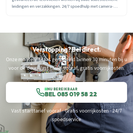
leidingen en verzakkingen. 24/7 spoedhulp met camera-
inspectie en hogedruk reiniging.
Verstopping? Bel direct.
Onze monteur staat gemiddeld binnen 30 minuten bij u
voor de deur. Vast tarief vooraf, gratis voorrijkosten.
NU BEREIKBAAR
BEL 085 019 58 22
Vast starttarief vooraf · Gratis voorrijkosten · 24/7
spoedservice