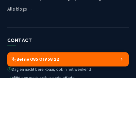
Alle blogs →
CONTACT
Bel nu 085 019 58 22
Dag en nacht bereikbaar, ook in het weekend
Altijd een gratis, vrijblijvende offerte
Werkzaam in Vianen en omstreken
© 2002–2026
Ontstoppen Vianen
· KvK 20034473 · BTW NL810422177B01
Algemene voorwaarden
·
Privacy
·
Cookies
·
Disclaimer
·
Sitemap