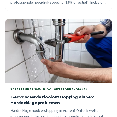
professionele hoogdruk spoeling (95% effectief). Inclusief
kosten, succespercentages en wanneer je beter direct
belt.
30 SEPTEMBER 2025 · RIOOL ONTSTOPPEN VIANEN
Geavanceerde rioolontstopping Vianen:
Hardnekkige problemen
Hardnekkige rioolverstopping in Vianen? Ontdek welke
geavanceerde technieken werken bij oude asbestcement