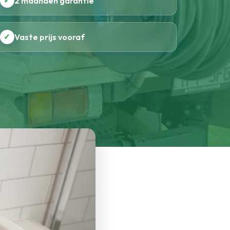
✓
2 maanden garantie
✓
Vaste prijs vooraf