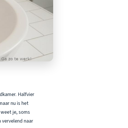
adkamer. Halfvier
maar nu is het
n weet je, soms
n vervelend naar