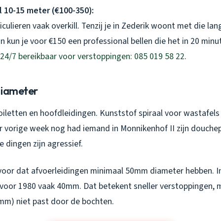
al 10-15 meter (€100-350):
culieren vaak overkill. Tenzij je in Zederik woont met die lan
n kun je voor €150 een professional bellen die het in 20 minu
24/7 bereikbaar voor verstoppingen: 085 019 58 22
.
diameter
oiletten en hoofdleidingen. Kunststof spiraal voor wastafel
ar vorige week nog had iemand in Monnikenhof II zijn douche
e dingen zijn agressief.
voor dat afvoerleidingen minimaal 50mm diameter hebben. In p
 voor 1980 vaak 40mm. Dat betekent sneller verstoppingen, 
0mm) niet past door de bochten.