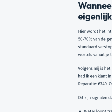
Wanneer
eigenlij
Hier wordt het in
50-70% van de gev
standaard verstopp
wortels vanuit je 
Volgens mij is het
had ik een klant i
Reparatie: €340. O
Dit zijn signalen 
Water loopt tr