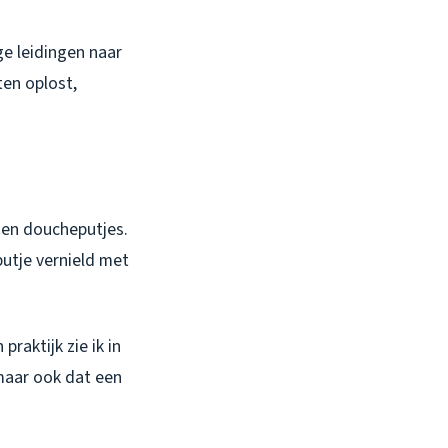
ge leidingen naar
ten oplost,
s en doucheputjes.
putje vernield met
raktijk zie ik in
maar ook dat een