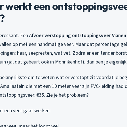
 werkt een ontstoppingsve
k?
teressant. Een
Afvoer verstopping ontstoppingsveer Vianen
allen op met een handmatige veer. Maar dat percentage gel
ingen: haar, zeepresten, wat vet. Zodra er een tandenborstel
tuin (ja, dat gebeurt ook in Monnikenhof), dan ben je eigenlijk
 belangrijkste om te weten wat er verstopt zit voordat je be
n Amaliastein die met een 10 meter veer zijn PVC-leiding had
ntstoppingsveer: €35. Zie je het probleem?
dat een veer gaat werken:
aag weg, maar het loopt wel