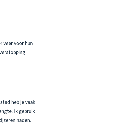
er veer voor hun
e verstopping
stad heb je vaak
engte. Ik gebruik
etijzeren naden.