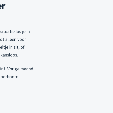
er
situatie los je in
dt alleen voor
tje in zit, of
 kansloos.
gint. Vorige maand
 doorboord.