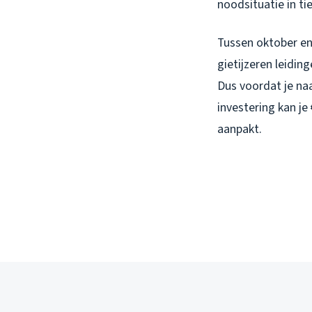
noodsituatie in ti
Tussen oktober en
gietijzeren leidin
Dus voordat je na
investering kan j
aanpakt.