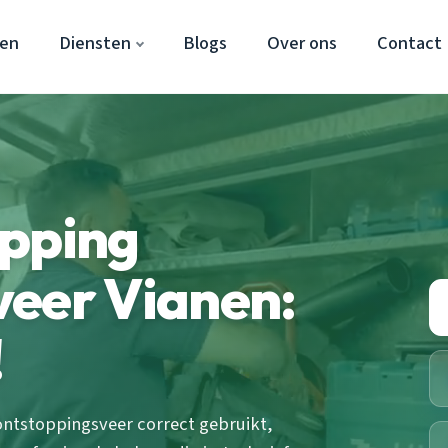
nen
Diensten
Blogs
Over ons
Contact
opping
veer Vianen:
!
 ontstoppingsveer correct gebruikt,